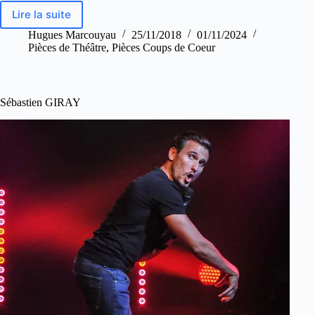
Lire la suite
Hugues Marcouyau
25/11/2018
01/11/2024
Pièces de Théâtre
,
Pièces Coups de Coeur
Sébastien GIRAY