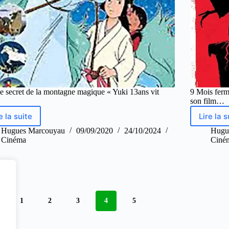
le secret de la montagne magique « Yuki 13ans vit
9 Mois ferm
son film…
e la suite
Lire la s
Hugues Marcouyau
09/09/2020
24/10/2024
Hugu
Cinéma
Ciné
1
2
3
4
5